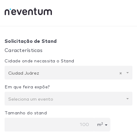
0% Complete
Sua seleção:
Projeto + Construção
Ciudad
Solicitação de Stand
Características
Cidade onde necassita o Stand
Ciudad Juárez
×
Em que feira expõe?
Seleciona um evento
Tamanho do stand
2
m