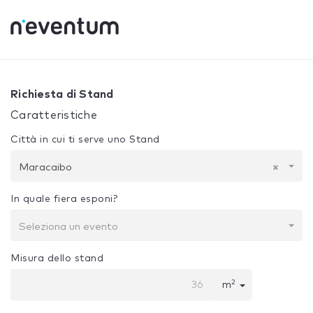
0% Complete
La tua selezione:
Progetto + Costruzione
M
Richiesta di Stand
Caratteristiche
Città in cui ti serve uno Stand
Maracaibo
×
In quale fiera esponi?
Seleziona un evento
Misura dello stand
2
m