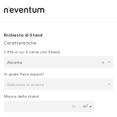
0% Complete
La tua selezione:
Progetto + Costruzione
A
Richiesta di Stand
Caratteristiche
Città in cui ti serve uno Stand
Alicante
×
In quale fiera esponi?
Seleziona un evento
Misura dello stand
2
m