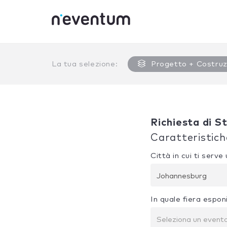
0% Complete
La tua selezione:
Progetto + Costruz
Richiesta di S
Caratteristich
Città in cui ti serv
Johannesburg
In quale fiera espon
Seleziona un event