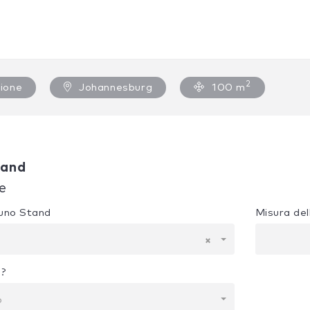
2
ione
Johannesburg
100 m
tand
e
e uno Stand
Misura del
×
i?
o