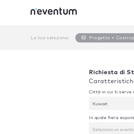
0% Complete
La tua selezione:
Progetto + Costruz
Richiesta di S
Caratteristich
Città in cui ti serv
Kuwait
In quale fiera espon
Seleziona un event