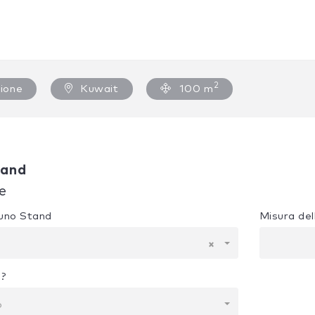
2
ione
Kuwait
100 m
tand
e
e uno Stand
Misura del
×
i?
o