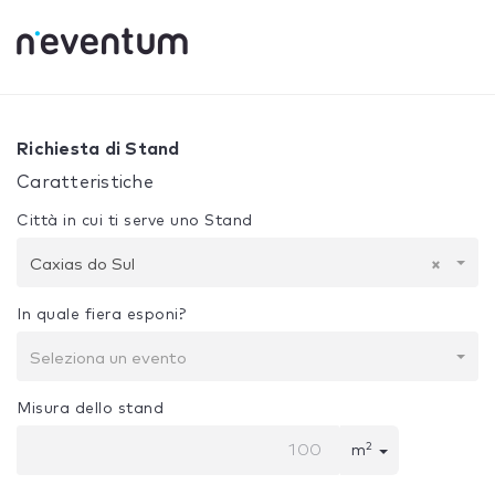
0% Complete
La tua selezione:
Progetto + Costruzione
C
Richiesta di Stand
Caratteristiche
Città in cui ti serve uno Stand
Caxias do Sul
×
In quale fiera esponi?
Seleziona un evento
Misura dello stand
2
m