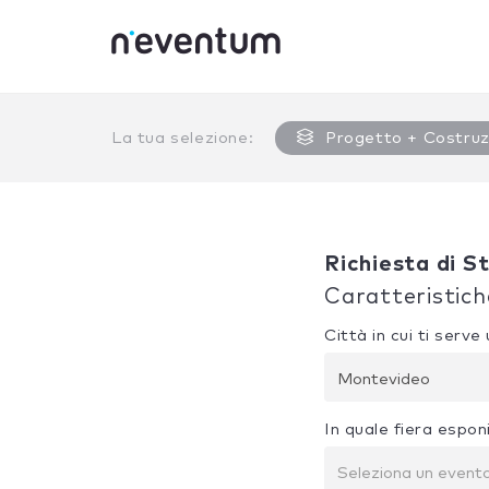
0% Complete
La tua selezione:
Progetto + Costruz
Richiesta di S
Caratteristich
Città in cui ti serv
Montevideo
In quale fiera espon
Seleziona un event