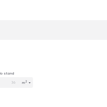
lo stand
2
m