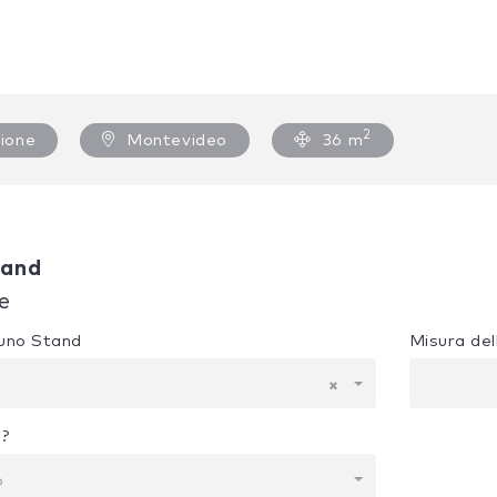
2
ione
Montevideo
36 m
tand
e
e uno Stand
Misura del
×
i?
o