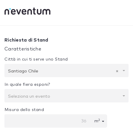
0% Complete
La tua selezione:
Progetto + Costruzione
S
Richiesta di Stand
Caratteristiche
Città in cui ti serve uno Stand
Santiago Chile
×
In quale fiera esponi?
Seleziona un evento
Misura dello stand
2
m