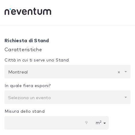
0% Complete
La tua selezione:
Progetto + Costruzione
M
Richiesta di Stand
Caratteristiche
Città in cui ti serve uno Stand
Montreal
×
In quale fiera esponi?
Seleziona un evento
Misura dello stand
2
m