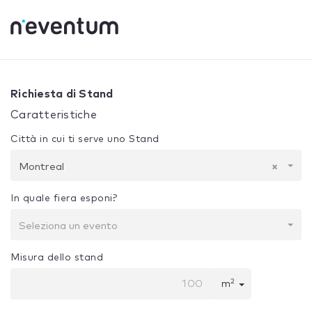
0% Complete
La tua selezione:
Progetto + Costruzione
M
Richiesta di Stand
Caratteristiche
Città in cui ti serve uno Stand
Montreal
×
In quale fiera esponi?
Seleziona un evento
Misura dello stand
2
m