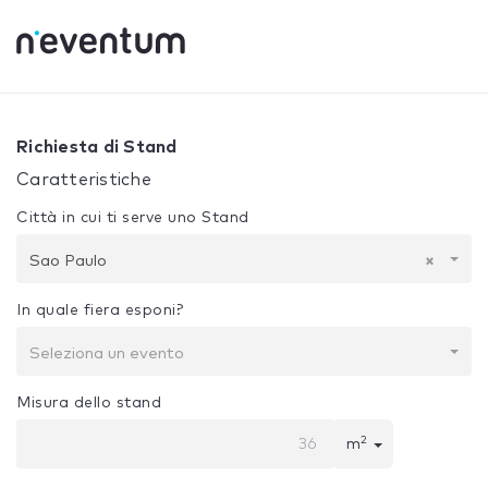
0% Complete
La tua selezione:
Progetto + Costruzione
S
Richiesta di Stand
Caratteristiche
Città in cui ti serve uno Stand
Sao Paulo
×
In quale fiera esponi?
Seleziona un evento
Misura dello stand
2
m