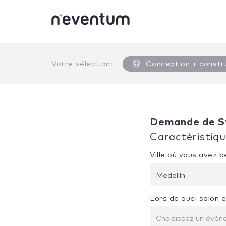
0% Complete
Votre sélection:
Conception + constr
Demande de S
Caractéristiq
Ville où vous avez 
Medellín
Lors de quel salon 
Choisissez un évé