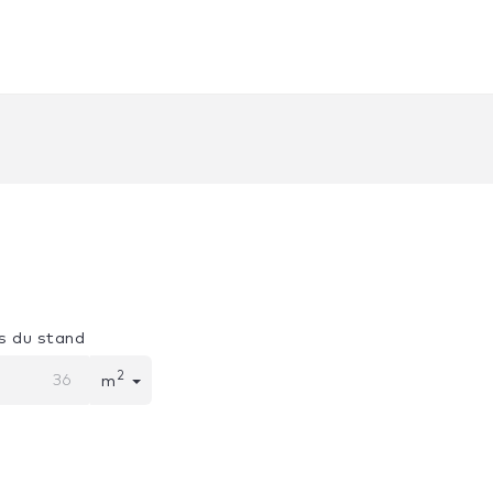
s du stand
2
m