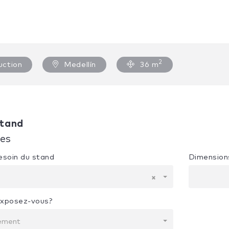
2
uction
Medellín
36 m
tand
ues
besoin du stand
Dimension
×
exposez-vous?
nement