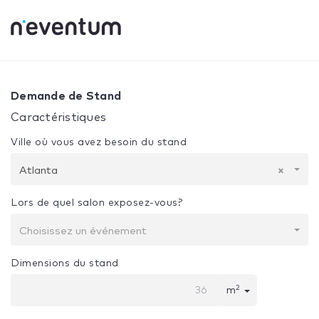
0% Complete
Votre sélection:
Conception + construction
Demande de Stand
Caractéristiques
Ville où vous avez besoin du stand
Atlanta
×
Lors de quel salon exposez-vous?
Choisissez un événement
Dimensions du stand
2
m