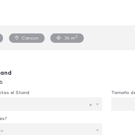
2
Cancun
36 m
tand
s
itas el Stand
Tamaño de
×
es?
to