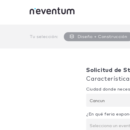
0% Complete
Tu selección:
Diseño + Construcción
Solicitud de S
Característica
Ciudad donde neces
Cancun
¿En qué feria expon
Selecciona un even