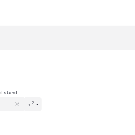
l stand
2
m