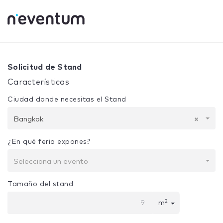
0% Complete
Tu selección:
Diseño + Construcción
Bangk
Solicitud de Stand
Características
Ciudad donde necesitas el Stand
Bangkok
×
¿En qué feria expones?
Selecciona un evento
Tamaño del stand
2
m