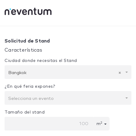
0% Complete
Tu selección:
Diseño + Construcción
Bangk
Solicitud de Stand
Características
Ciudad donde necesitas el Stand
Bangkok
×
¿En qué feria expones?
Selecciona un evento
Tamaño del stand
2
m