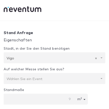
0% Complete
Ihre Auswahl:
Design + Bau
Vigo
Stand Anfrage
Eigenschaften
Stadt, in der Sie den Stand benötigen
Vigo
×
Auf welcher Messe stellen Sie aus?
Wählen Sie ein Event
Standmaße
2
m