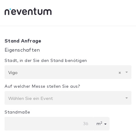
0% Complete
Ihre Auswahl:
Design + Bau
Vigo
Stand Anfrage
Eigenschaften
Stadt, in der Sie den Stand benötigen
Vigo
×
Auf welcher Messe stellen Sie aus?
Wählen Sie ein Event
Standmaße
2
m