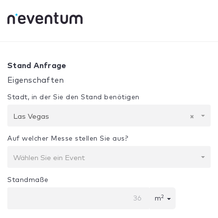
0% Complete
Ihre Auswahl:
Design + Bau
Las Vegas
Stand Anfrage
Eigenschaften
Stadt, in der Sie den Stand benötigen
Las Vegas
×
Auf welcher Messe stellen Sie aus?
Wählen Sie ein Event
Standmaße
2
m