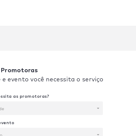
e Promotoras
 e evento você necessita o serviço
ssita as promotoras?
de
evento
to