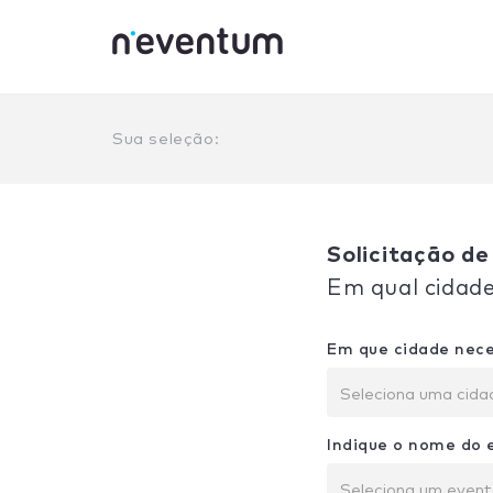
0% Complete
Sua seleção:
Solicitação d
Em qual cidade
Em que cidade nece
Seleciona uma cida
Indique o nome do 
Seleciona um even